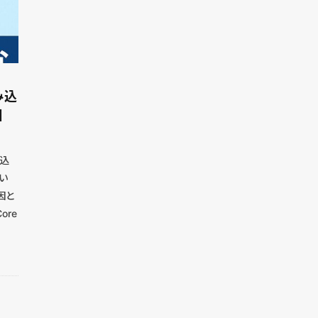
み込
】
み込
い
因と
re