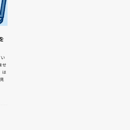
を
てい
ませ
e）は
見