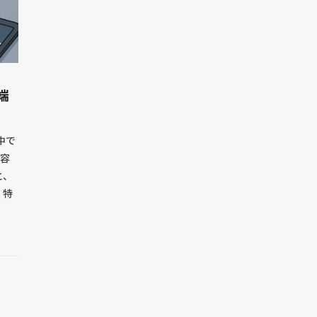
端
中で
内容
と、
。特