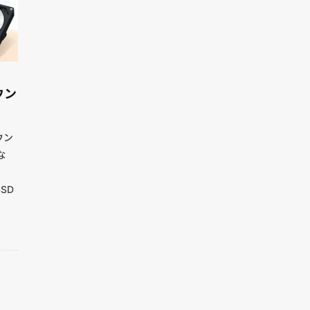
ウン
ウン
な
SD