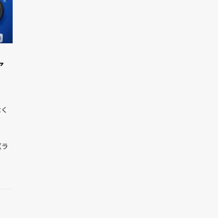
ア
なく
（ラ