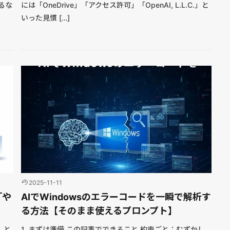
するな
には「OneDrive」「アクセス許可」「OpenAI, L.L.C.」と
いった見慣 […]
2025-11-11
「や
AIでWindowsのエラーコードを一瞬で解析す
る方法【そのまま使えるプロンプト】
」と
1. まずは準備 この記事でできること 約束ごと：むずかし