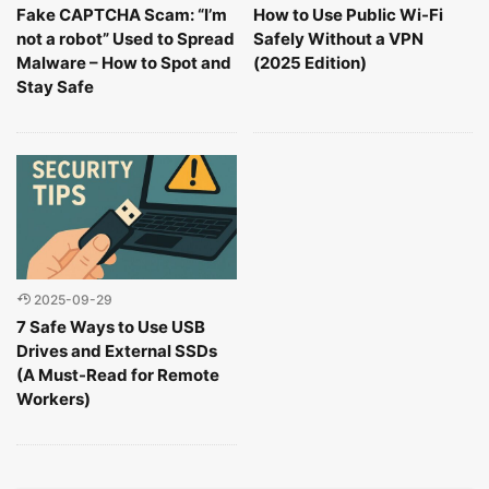
Fake CAPTCHA Scam: “I’m
How to Use Public Wi-Fi
not a robot” Used to Spread
Safely Without a VPN
Malware – How to Spot and
(2025 Edition)
Stay Safe
2025-09-29
7 Safe Ways to Use USB
Drives and External SSDs
(A Must-Read for Remote
Workers)