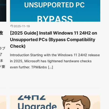
2025-11-19
敗
[2025 Guide] Install Windows 11 24H2 on
Unsupported PCs (Bypass Compatibility
Check)
ラブ
了
Introduction Starting with the Windows 11 24H2 release
いま
in 2025, Microsoft has tightened hardware checks
ド要
even further. TPM&nbs […]