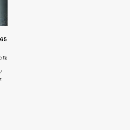
65
も軽
プ
意