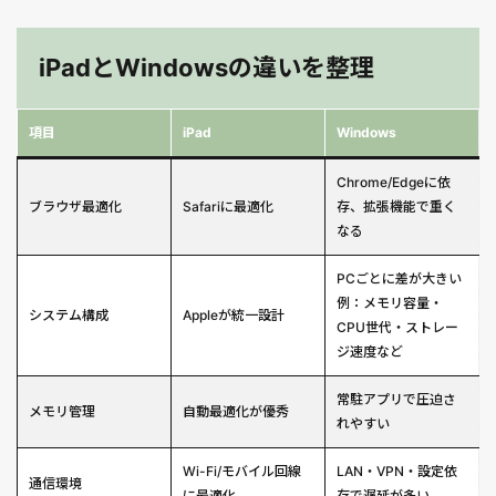
iPadとWindowsの違いを整理
項目
iPad
Windows
Chrome/Edgeに依
ブラウザ最適化
Safariに最適化
存、拡張機能で重く
なる
PCごとに差が大きい
例：メモリ容量・
システム構成
Appleが統一設計
CPU世代・ストレー
ジ速度など
常駐アプリで圧迫さ
メモリ管理
自動最適化が優秀
れやすい
Wi-Fi/モバイル回線
LAN・VPN・設定依
通信環境
に最適化
存で遅延が多い