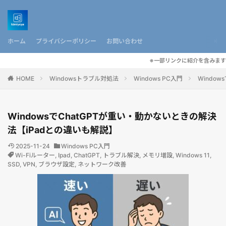
ホーム
プライバシーポリシー
お問い合わせ
※一部リンクに紹介を含みます
HOME
Windowsトラブル対処法
Windows PC入門
Windo
WindowsでChatGPTが重い・動かないときの解決
法【iPadとの違いも解説】
2025-11-24
Windows PC入門
Wi-Fiルーター
,
Ipad
,
ChatGPT
,
トラブル解決
,
メモリ増設
,
Windows 11
,
SSD
,
VPN
,
ブラウザ設定
,
ネットワーク改善