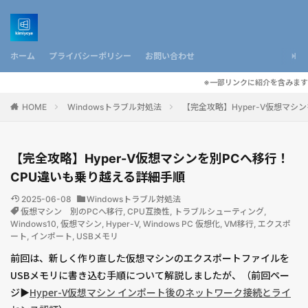
ホーム
プライバシーポリシー
お問い合わせ
※一部リンクに紹介を含みます
HOME
Windowsトラブル対処法
【完全攻略】Hyper-V仮想マシ
【完全攻略】Hyper-V仮想マシンを別PCへ移行！
CPU違いも乗り越える詳細手順
2025-06-08
Windowsトラブル対処法
仮想マシン 別のPCへ移行
,
CPU互換性
,
トラブルシューティング
,
Windows10
,
仮想マシン
,
Hyper-V
,
Windows PC 仮想化
,
VM移行
,
エクスポ
ート
,
インポート
,
USBメモリ
前回は、新しく作り直した仮想マシンのエクスポートファイルを
USBメモリに書き込む手順について解説しましたが、（前回ペー
ジ▶︎
Hyper-V仮想マシン インポート後のネットワーク接続とライ