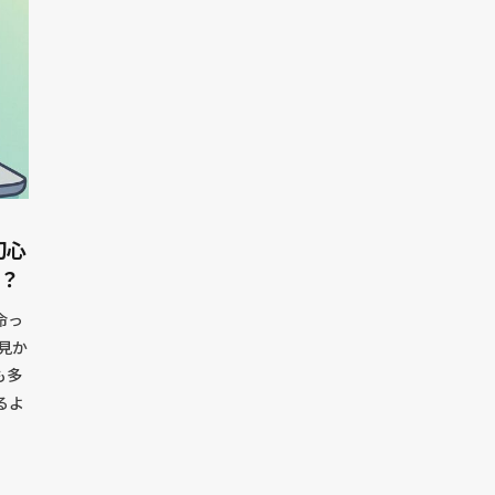
初心
る？
命っ
を見か
も多
るよ