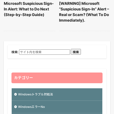
Microsoft Suspicious Sign-
[WARNING] Microsoft
In Alert: What to Do Next
“Suspicious Sign-In” Alert –
(Step-by-Step Guide)
Real or Scam? (What To Do
Immediately).
検索:
検索
カテゴリー
Windowsトラブル対処法
WindowsエラーNo