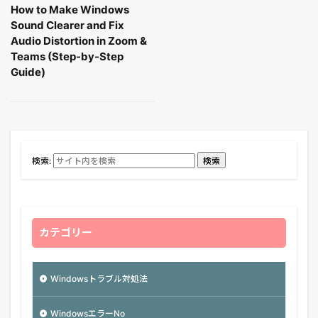
How to Make Windows
Sound Clearer and Fix
Audio Distortion in Zoom &
Teams (Step-by-Step
Guide)
検索:
検索
カテゴリー
Windowsトラブル対処法
WindowsエラーNo