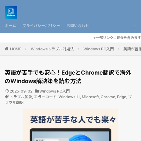
ホーム
プライバシーポリシー
お問い合わせ
※一部リンクに紹介を含みます
HOME
Windowsトラブル対処法
Windows PC入門
英語が苦手
英語が苦手でも安心！EdgeとChrome翻訳で海外
のWindows解決策を読む方法
2025-09-02
Windows PC入門
トラブル解決
,
エラーコード
,
Windows 11
,
Microsoft
,
Chrome
,
Edge
,
ブ
ラウザ翻訳