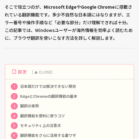
そこで役立つのが、
Microsoft Edge
や
Google Chrome
に搭載さ
れている翻訳機能です。多少不自然な日本語にはなりますが、エ
ラー番号や操作手順など「必要な部分」だけ理解できれば十分。
この記事では、Windowsユーザーが海外情報を効率よく読むため
に、ブラウザ翻訳を使いこなす方法を詳しく解説します。
目次
1
日本語だけでは解決できない現状
2
EdgeとChromeの翻訳機能の基本
3
翻訳の実例
4
翻訳機能を便利に使うコツ
5
セキュリティ上の注意点
6
翻訳機能をさらに活用する裏ワザ