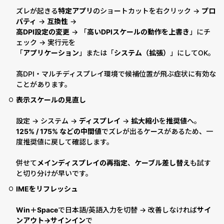
ズレが起きる
特定アプリ
のショートカットを右クリック →
プロ
パティ
→
互換性
→
高DPI設定の変更
→ 「
高いDPIスケールの動作を上書き
」にチ
ェック → 実行元を
「
アプリケーション
」または「
システム（拡張）
」にしてOK。
高DPI・マルチディスプレイ環境で候補位置が飛ぶ症状に有効な
ことがあります。
表示スケールの見直し
設定 → システム →
ディスプレイ
→
拡大縮小
を
推奨値
へ。
125% / 175% などの中間値
でズレが出るケースがあるため、一
度推奨値に戻して確認します。
併せて
メインディスプレイの再指定
、
ケーブル差し替え
も試す
と切り分けが早いです。
IMEをリフレッシュ
Win＋Space
で日本語/英語入力を切替 → 改善しなければ
サイ
ンアウト→サインイン
で