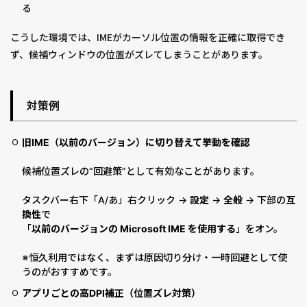
る
こうした環境では、IMEがカーソル位置の情報を正確に取得でき
ず、候補ウィンドウの位置がズレてしまうことがあります。
対策例
旧IME（以前のバージョン）に切り替えて挙動を確認
候補位置ズレの“回避策”として有効なことがあります。
タスクバー右下「A/あ」右クリック →
設定
→
全般
→ 下部の
互
換性
で
「
以前のバージョンの Microsoft IME を使用する
」をオン。
※恒久利用ではなく、まずは原因切り分け・一時回避として使
うのがおすすめです。
アプリごとの高DPI補正（位置ズレ対策）