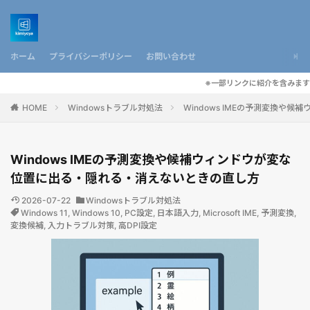
ホーム
プライバシーポリシー
お問い合わせ
※一部リンクに紹介を含みます
HOME
Windowsトラブル対処法
Windows IMEの予測変換
Windows IMEの予測変換や候補ウィンドウが変な
位置に出る・隠れる・消えないときの直し方
2026-07-22
Windowsトラブル対処法
Windows 11
,
Windows 10
,
PC設定
,
日本語入力
,
Microsoft IME
,
予測変換
,
変換候補
,
入力トラブル対策
,
高DPI設定