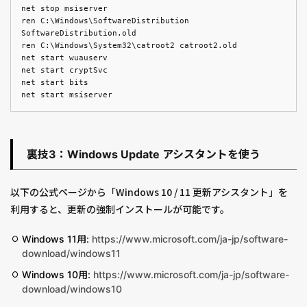
net stop msiserver
ren C:\Windows\SoftwareDistribution
SoftwareDistribution.old
ren C:\Windows\System32\catroot2 catroot2.old
net start wuauserv
net start cryptSvc
net start bits
net start msiserver
裏技3：Windows Update アシスタントを使う
以下の公式ページから「Windows 10 / 11 更新アシスタント」を
利用すると、更新の強制インストールが可能です。
Windows 11用:
https://www.microsoft.com/ja-jp/software-
download/windows11
Windows 10用:
https://www.microsoft.com/ja-jp/software-
download/windows10