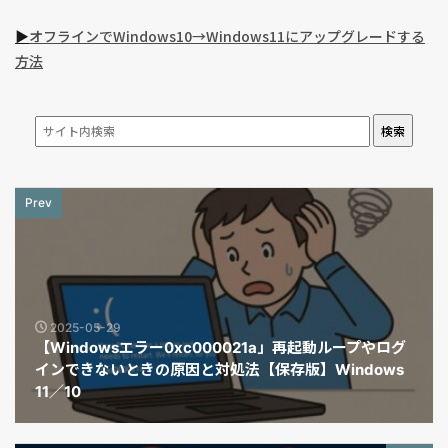
▶︎
オフラインでWindows10→Windows11にアップグレードする
方法
検索
Prev
2025-05-29
【Windowsエラー0xc000021a」再起動ループやログ
インできないときの原因と対処法【保存版】Windows
11／10