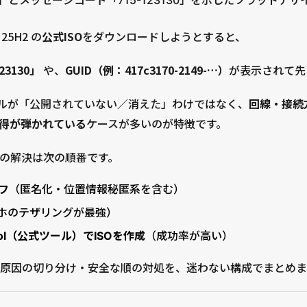
25H2 の
公式ISO
をダウンロードしようとすると、
123130」
や、
GUID（例：417c3170-2149-…）
が表示されて先に
イルが「公開されていない／消えた」わけではなく、
回線・接続
得が弾かれている
ケースが多いのが特徴です。
の解決は次の順番です。
フ
（匿名化・位置情報秘匿系を含む）
ホのテザリングが最強）
n Tool（公式ツール）でISOを作成
（成功率が高い）
原因の切り分け・安全な順の対処を、迷わない構成でまとめま