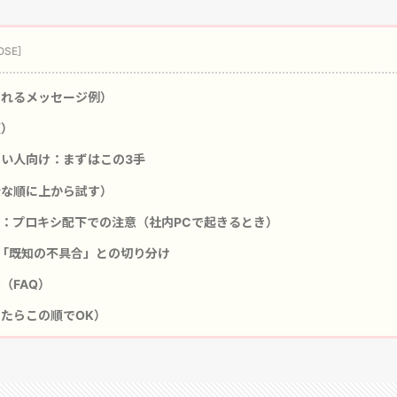
れるメッセージ例）
順）
い人向け：まずはこの3手
な順に上から試す）
け：プロキシ配下での注意（社内PCで起きるとき）
2「既知の不具合」との切り分け
（FAQ）
たらこの順でOK）