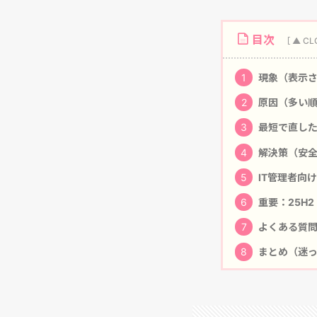
目次
1
現象（表示さ
2
原因（多い
3
最短で直した
4
解決策（安全
5
IT管理者向
6
重要：25H
7
よくある質問
8
まとめ（迷っ