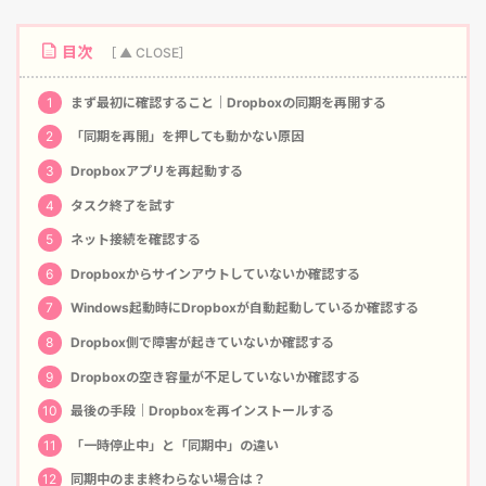
目次
1
まず最初に確認すること｜Dropboxの同期を再開する
2
「同期を再開」を押しても動かない原因
3
Dropboxアプリを再起動する
4
タスク終了を試す
5
ネット接続を確認する
6
Dropboxからサインアウトしていないか確認する
7
Windows起動時にDropboxが自動起動しているか確認する
8
Dropbox側で障害が起きていないか確認する
9
Dropboxの空き容量が不足していないか確認する
10
最後の手段｜Dropboxを再インストールする
11
「一時停止中」と「同期中」の違い
12
同期中のまま終わらない場合は？