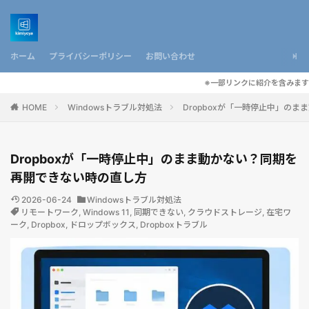
ホーム
プライバシーポリシー
お問い合わせ
※一部リンクに紹介を含みます
HOME
Windowsトラブル対処法
Dropboxが「一時停止中」の
Dropboxが「一時停止中」のまま動かない？同期を
再開できない時の直し方
2026-06-24
Windowsトラブル対処法
リモートワーク
,
Windows 11
,
同期できない
,
クラウドストレージ
,
在宅ワ
ーク
,
Dropbox
,
ドロップボックス
,
Dropboxトラブル