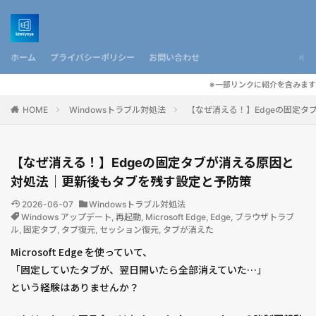
ホーム
プライバシーポリシー
お問い合わせ
※一部リンクに紹介を含みます
HOME
Windowsトラブル対処法
【なぜ消える！】Edgeの固定
【なぜ消える！】Edgeの固定タブが消える原因と
対処法｜更新後もタブを残す設定と予防策
2026-06-07
Windowsトラブル対処法
Windows アップデート
,
再起動
,
Microsoft Edge
,
Edge
,
ブラウザトラブ
ル
,
固定タブ
,
タブ復元
,
セッション復元
,
タブが消えた
Microsoft Edge を使っていて、
「固定していたタブが、翌日開いたら全部消えていた…」
という経験はありませんか？