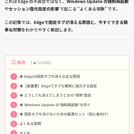
これは Edge の不具合ではなく、
Windows Update の強制再起動
や
セッション復元設定の影響
で起こる “よくある現象” です。
この記事では、
Edgeで固定タブが消える原因と、今すぐできる簡
単な対策
をわかりやすく解説します。
目次
1
◆ Edgeの固定タブが消える主な原因
2
◆【最重要】Edgeでタブを確実に復元する設定
3
◆ どうしても消えてしまうときの“保険”設定
4
◆ Windows Update の“強制再起動”を防ぐ
5
◆ 固定タブを消さないための最適セット（初心者向け）
6
よくある質問
7
まとめ