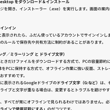
r desktop をダウンロード＆インストール
ジ
を開き、インストーラー（.exe）を実行します。画面の案
サインイン
ン」と表示されたら、ふだん使っているアカウントでサインインし
のルールで保存先や共有方法に制約があることがあります。
グ／ミラーリング と ドライブ文字）
ときだけファイルをダウンロードする方式で、PCの容量節約
ブ全体をPCに保持する方式で、オフライン作業に強い反面、スト
おすすめです。
表示されるGoogleドライブの
ドライブ文字（G:など）
は、
ライブと文字が重なる場合は、変更するとトラブルを避けやす
、すべてが常にオフラインで見られるわけではありません。必
ラインで使用可能にする」
のがコツです。