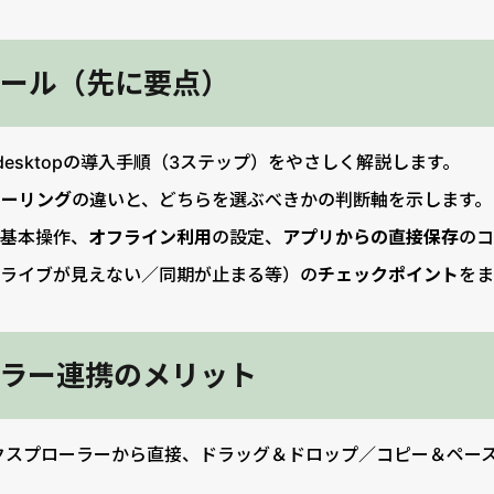
ール（先に要点）
for desktopの導入手順（3ステップ）をやさしく解説します。
ラーリング
の違いと、どちらを選ぶべきかの判断軸を示します。
の基本操作、
オフライン利用
の設定、
アプリからの直接保存
のコ
ドライブが見えない／同期が止まる等）の
チェックポイント
をま
ラー連携のメリット
クスプローラーから直接、ドラッグ＆ドロップ／コピー＆ペー