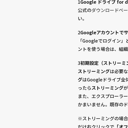
1
Google ドライブ fo
公式の
ダウンロードペー
い。
2
Googleアカウントで
「Googleでログイ
ントを使う場合は、組織
3
初期設定（ストリーミン
ストリーミング
は必要な
グ
はGoogleドライ
ったら
ストリーミング
が
また、エクスプローラーに
かまいません。既存のド
※ストリーミングの場合
だけ右クリックで
「オフ