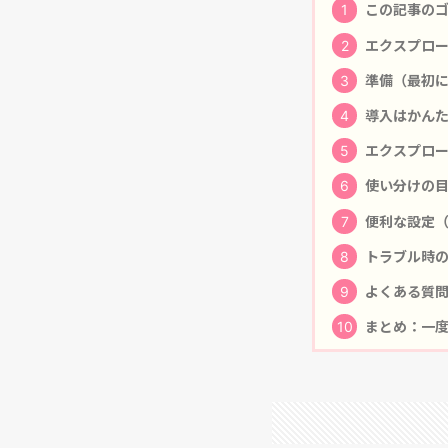
1
この記事のゴ
2
エクスプロー
3
準備（最初に
4
導入はかんた
5
エクスプロー
6
使い分けの目
7
便利な設定（
8
トラブル時の
9
よくある質問
10
まとめ：一度