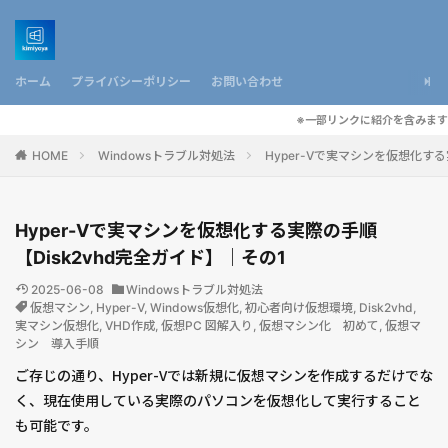
ホーム
プライバシーポリシー
お問い合わせ
※一部リンクに紹介を含みます
HOME
Windowsトラブル対処法
Hyper-Vで実マシンを仮想化する
Hyper-Vで実マシンを仮想化する実際の手順
【Disk2vhd完全ガイド】｜その1
2025-06-08
Windowsトラブル対処法
仮想マシン
,
Hyper-V
,
Windows仮想化
,
初心者向け仮想環境
,
Disk2vhd
,
実マシン仮想化
,
VHD作成
,
仮想PC 図解入り
,
仮想マシン化 初めて
,
仮想マ
シン 導入手順
ご存じの通り、Hyper-Vでは新規に仮想マシンを作成するだけでな
く、現在使用している実際のパソコンを仮想化して実行すること
も可能です。