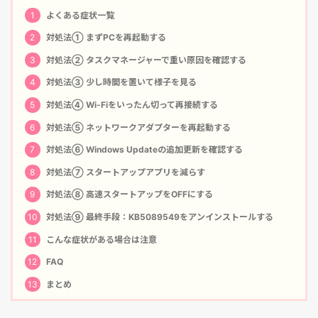
1
よくある症状一覧
2
対処法① まずPCを再起動する
3
対処法② タスクマネージャーで重い原因を確認する
4
対処法③ 少し時間を置いて様子を見る
5
対処法④ Wi-Fiをいったん切って再接続する
6
対処法⑤ ネットワークアダプターを再起動する
7
対処法⑥ Windows Updateの追加更新を確認する
8
対処法⑦ スタートアップアプリを減らす
9
対処法⑧ 高速スタートアップをOFFにする
10
対処法⑨ 最終手段：KB5089549をアンインストールする
11
こんな症状がある場合は注意
12
FAQ
13
まとめ