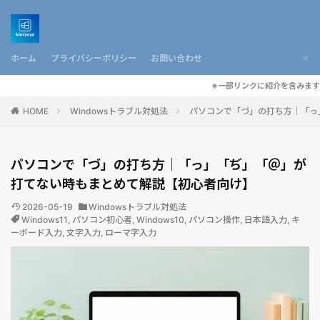
ホーム
プライバシーポリシー
お問い合わせ
※一部リンクに紹介を含みます
HOME
Windowsトラブル対処法
パソコンで「づ」の打ち方｜「っ
パソコンで「づ」の打ち方｜「っ」「ぢ」「＠」が
打てない時もまとめて解説【初心者向け】
2026-05-19
Windowsトラブル対処法
Windows11
,
パソコン初心者
,
Windows10
,
パソコン操作
,
日本語入力
,
キ
ーボード入力
,
文字入力
,
ローマ字入力