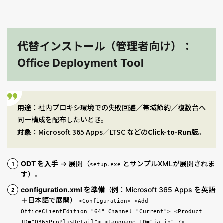
代替インストール（管理者向け）：
Office Deployment Tool
用途
：社内プロキシ環境での失敗回避／帯域節約／複数台へ
同一構成を配布したいとき。
対象
：Microsoft 365 Apps／LTSC などの
Click-to-Run版
。
ODT を入手
→ 展開（
とサンプルXMLが展開されま
setup.exe
す）。
configuration.xml を準備
（例：Microsoft 365 Apps を英語
＋日本語で展開）
<Configuration> <Add
OfficeClientEdition="64" Channel="Current"> <Product
ID="O365ProPlusRetail"> <Language ID="ja-jp" />