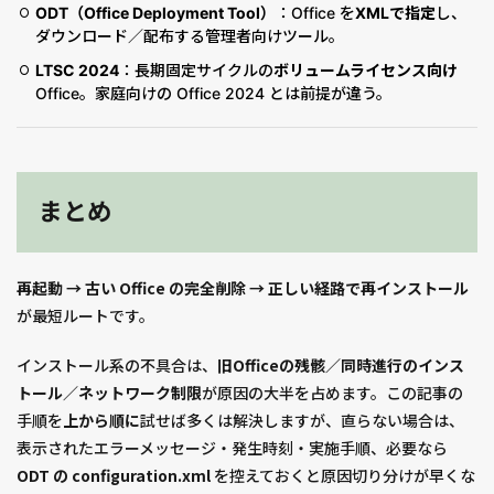
ODT（Office Deployment Tool）
：Office を
XMLで指定
し、
ダウンロード／配布する管理者向けツール。
LTSC 2024
：長期固定サイクルの
ボリュームライセンス向け
Office。家庭向けの Office 2024 とは前提が違う。
まとめ
再起動 → 古い Office の完全削除 → 正しい経路で再インストール
が最短ルートです。
インストール系の不具合は、
旧Officeの残骸／同時進行のインス
トール／ネットワーク制限
が原因の大半を占めます。この記事の
手順を
上から順に
試せば多くは解決しますが、直らない場合は、
表示されたエラーメッセージ・発生時刻・実施手順、必要なら
ODT の configuration.xml
を控えておくと原因切り分けが早くな