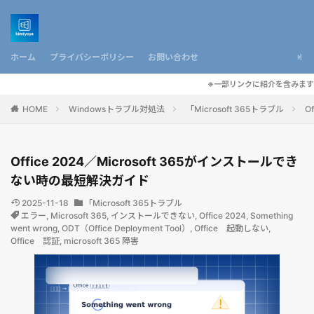
ホーム
プライバシーポリシー
お問い合わせ
※一部リンクに紹介を含みます
HOME
Windowsトラブル対処法
「Microsoft 365トラブル
O
Office 2024／Microsoft 365がインストールでき
ない時の最短解決ガイド
2025-11-18
「Microsoft 365トラブル
エラー
,
Microsoft 365
,
インストールできない
,
Office 2024
,
Something
went wrong
,
ODT（Office Deployment Tool）
,
Office 起動しない
,
Office 認証
,
microsoft 365 障害