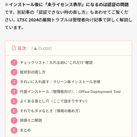
※インストール後に
「未ライセンス表示」
になるのは
認証の問題
です。別記事の「認証できない時の直し方」もあわせてご覧くだ
さい。
LTSC 2024
の展開トラブルは管理者向け記事で詳しく解説し
ています。
目次
1
チェックリスト：入れる前に“これだけ”確認
2
症状別の直し方
3
きれいに入れ直す：クリーン再インストール手順
4
代替インストール（管理者向け）：Office Deployment Tool
5
よくある落とし穴（ここで詰まりやすい）
6
それでもダメなとき（情報の集め方）
7
用語ミニ解説
8
まとめ