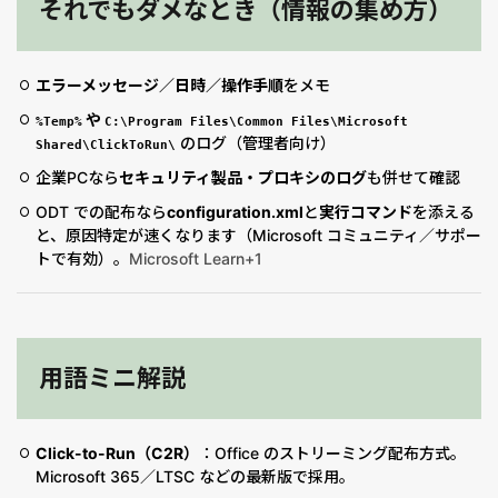
それでもダメなとき（情報の集め方）
エラーメッセージ／日時／操作手順
をメモ
や
%Temp%
C:\Program Files\Common Files\Microsoft
のログ（管理者向け）
Shared\ClickToRun\
企業PCなら
セキュリティ製品・プロキシのログ
も併せて確認
ODT での配布なら
configuration.xml
と
実行コマンド
を添える
と、原因特定が速くなります（Microsoft コミュニティ／サポー
トで有効）。
Microsoft Learn+1
用語ミニ解説
Click-to-Run（C2R）
：Office のストリーミング配布方式。
Microsoft 365／LTSC などの最新版で採用。