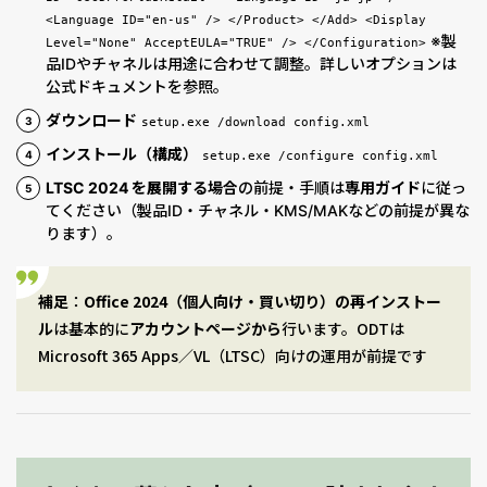
<Language ID="en-us" /> </Product> </Add> <Display
※製
Level="None" AcceptEULA="TRUE" /> </Configuration>
品IDやチャネルは用途に合わせて調整。詳しいオプションは
公式ドキュメントを参照。
ダウンロード
setup.exe /download config.xml
インストール（構成）
setup.exe /configure config.xml
LTSC 2024 を展開する場合
の前提・手順は
専用ガイド
に従っ
てください（製品ID・チャネル・KMS/MAKなどの前提が異な
ります）。
補足
：
Office 2024（個人向け・買い切り）の再インストー
ル
は基本的に
アカウントページから
行います。ODTは
Microsoft 365 Apps／VL（LTSC）向けの運用が前提です