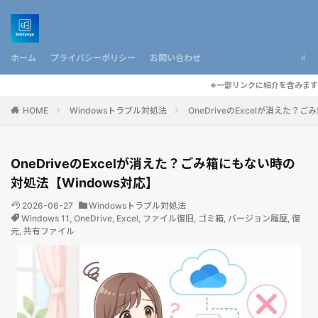
ホーム
プライバシーポリシー
お問い合わせ
※一部リンクに紹介を含みます
HOME
Windowsトラブル対処法
OneDriveのExcelが消えた？
OneDriveのExcelが消えた？ごみ箱にもない時の
対処法【Windows対応】
2026-06-27
Windowsトラブル対処法
Windows 11
,
OneDrive
,
Excel
,
ファイル復旧
,
ゴミ箱
,
バージョン履歴
,
復
元
,
共有ファイル