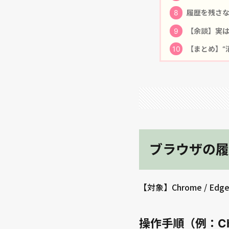
8
履歴を残さな
9
【余談】実は
10
【まとめ】“
ブラウザの履
【対象】Chrome / Edg
操作手順（例：Ch