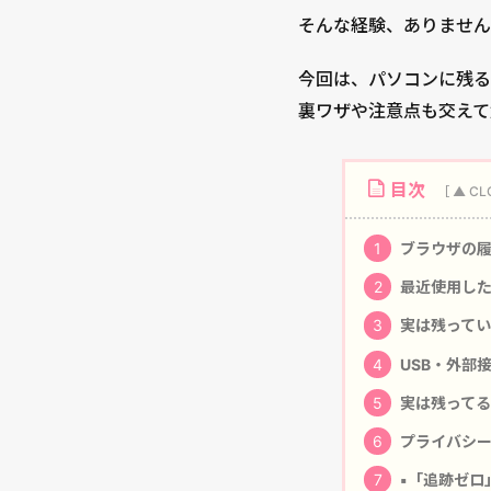
そんな経験、ありません
今回は、パソコンに残る
裏ワザや注意点も交えて
目次
1
ブラウザの履
2
最近使用した
3
実は残ってい
4
USB・外部
5
実は残ってる
6
プライバシー
7
▪️「追跡ゼ