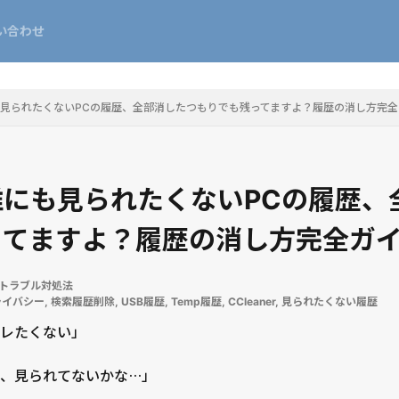
い合わせ
見られたくないPCの履歴、全部消したつもりでも残ってますよ？履歴の消し方完全
にも見られたくないPCの履歴、
ってますよ？履歴の消し方完全ガ
wsトラブル対処法
ライバシー
,
検索履歴削除
,
USB履歴
,
Temp履歴
,
CCleaner
,
見られたくない履歴
レたくない」
、見られてないかな…」