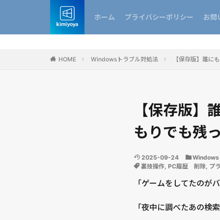
ホーム
プライバシーポリシー
お問
HOME
Windowsトラブル対処法
【保存版】誰にも
【保存版】誰
もりでも残
2025-09-24
Windo
裏技操作
,
PC履歴 削除
,
プ
「ゲームをしてたのがバ
「夜中に調べたあの検索