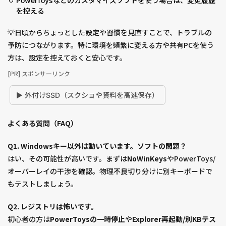
PowerToysなどのカスタマイズソフトを使う場合は、変更履歴
を控える
💡日頃からちょっとした設定や習慣を見直すことで、トラブルの
予防につながります。特に環境を頻繁に変える方や共有PCを使う
方は、設定を控えておくと安心です。
[PR] スポンサーリンク
▶ 外付けSSD（スクショや資料を高速保存）
よくある質問（FAQ）
Q1. Windowsキー以外は動いています。ソフトの問題？
はい、その可能性が高いです。まずは
NoWinKeys
やPowerToys/
オーバーレイの干渉を確認。物理不良切り分けに別キーボードで
もテストしましょう。
Q2. レジストリは怖いです。
初心者の方は
PowerToysの一時停止
や
Explorer再起動/別KBテス