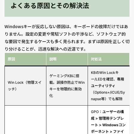
よくある原因とその解決法
Windowsキーが反応しない原因は、キーボードの故障だけではあ
りません。設定の変更や常駐ソフトの干渉など、ソフトウェア的
な要因で発生するケースも多く見られます。まずは原因を正しく切
り分けることが、迅速な解決への近道です。
原因
説明
対処法
KBのWin Lockキ
ゲーミングKBに搭
ー/LEDを確認、
専用
Win Lock（物理スイ
載。誤操作防止でWin
ユーティリティ
ッチ）
キーを物理的に無効
（Options+/iCUE/Sy
化
napse等）でも解除
GPO：
ユーザーの構
成 > 管理用テンプレ
ート > Windowsコン
ポーネント > ファイ