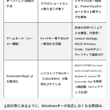
オーバーレイ/常駐の
イやマクロを一時停
マクロ/ショートカッ
干渉
止、PowerToysの
シ
ト割り当てが奪う
ョートカット再マッ
プ
を解除
本体の印字/マニュア
ルを確認。代表例：
ゲームモード（メー
Fn＋Fキー等でWinキ
Lenovo Vantage、
カー機能）
ー無効化を切替
ASUS Armoury
Crate、Dell/HPユー
ティリティで設定OFF
HKLM\SYSTEM\Current
ControlSet\Control\
レジストリでWinキー
Scancode Mapによ
の
Keyboard Layout
（LWin/RWin）が無
る無効化
を削除
Scancode Map
効化されている
→再起動（※バックア
ップ必須）
上記の表にあるように、Windowsキーが反応しなくなる原因は、