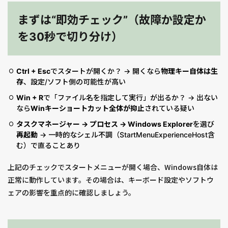
まずは“即効チェック”（故障か設定か
を30秒で切り分け）
Ctrl + Esc
でスタートが開くか？ → 開くなら
物理キー自体は生
存
、設定/ソフト側の可能性が高い
Win + R
で「ファイル名を指定して実行」が出るか？ → 出ない
なら
Winキーショートカット全体が抑止
されている疑い
タスクマネージャー → プロセス → Windows Explorer
を選び
再起動
→ 一時的なシェル不調（StartMenuExperienceHost含
む）で直ることあり
上記のチェックでスタートメニューが開く場合、Windows自体は
正常に動作しています。その場合は、キーボード設定やソフトウ
ェアの影響を重点的に確認しましょう。