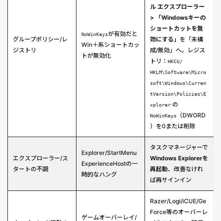
ル エクスプローラー
> 「Windowsキーの
ショートカットを無
が有効だと
NoWinKeys
グループポリシー/レ
効にする」
を「未構
Win＋系ショートカッ
ジストリ
成/無効」へ。レジス
トが無効化
トリ：
HKCU/
HKLM\Software\Micro
soft\Windows\Curren
tVersion\Policies\E
の
xplorer
（DWORD
NoWinKeys
）を0または削除
タスクマネージャーで
Explorer/StartMenu
エクスプローラー/ス
Windows Explorerを
ExperienceHostの一
タートの不調
再起動
、改善なけれ
時的なハング
ば再サインイン
Razer/Logi/iCUE/Ge
Force等のオーバーレ
ゲームオーバーレイ/