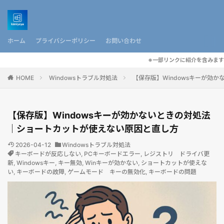
ホーム
プライバシーポリシー
お問い合わせ
※一部リンクに紹介を含みます
HOME
Windowsトラブル対処法
【保存版】Windowsキーが効
【保存版】Windowsキーが効かないときの対処法
｜ショートカットが使えない原因と直し方
2026-04-12
Windowsトラブル対処法
キーボードが反応しない
,
PCキーボードエラー
,
レジストリ ドライバ更
新
,
Windowsキー
,
キー無効
,
Winキーが効かない
,
ショートカットが使えな
い
,
キーボードの故障
,
ゲームモード キーの無効化
,
キーボードの問題