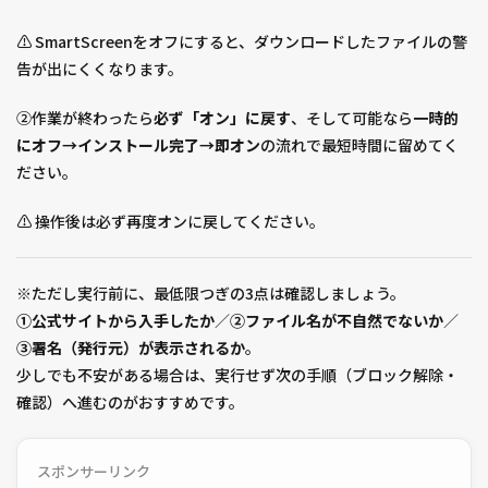
⚠️ SmartScreenをオフにすると、ダウンロードしたファイルの警
告が出にくくなります。
②作業が終わったら
必ず「オン」に戻す
、そして可能なら
一時的
にオフ→インストール完了→即オン
の流れで最短時間に留めてく
ださい。
⚠️ 操作後は必ず再度オンに戻してください。
※ただし実行前に、最低限つぎの3点は確認しましょう。
①公式サイトから入手したか
／
②ファイル名が不自然でないか
／
③署名（発行元）が表示されるか
。
少しでも不安がある場合は、実行せず次の手順（ブロック解除・
確認）へ進むのがおすすめです。
スポンサーリンク