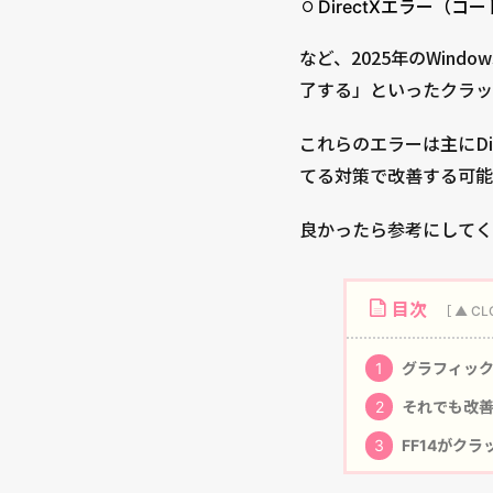
DirectXエラー（
など、2025年のWindo
了する」といったクラッ
これらのエラーは主にDi
てる対策で改善する可能
良かったら参考にしてく
目次
1
グラフィック
2
それでも改善
3
FF14がク