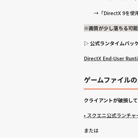
→「DirectX 9を
※画質が少し落ちる可能
▷ 公式ランタイムパッ
DirectX End-User Runti
ゲームファイルの
クライアントが破損して
• スクエニ公式ランチ
または