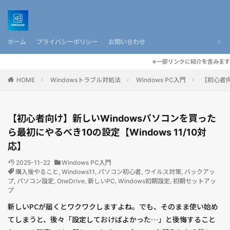
ホーム
プライバシーポリシー
お問い合わせ
※一部リンクに紹介を含みます
HOME
Windowsトラブル対処法
Windows PC入門
【初心者向
【初心者向け】新しいWindowsパソコンを買った
ら最初にやるべき10の設定【Windows 11/10対
応】
2025-11-22
Windows PC入門
購入後やること
,
Windows11
,
パソコン初心者
,
ウイルス対策
,
バックアッ
プ
,
パソコン設定
,
OneDrive
,
新しいPC
,
Windows初期設定
,
初期セットアッ
プ
新しいPCが届くとワクワクしますよね。でも、そのまま使い始め
てしまうと、後々「設定しておけばよかった…」と後悔すること