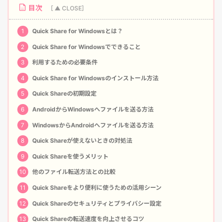
目次
1
Quick Share for Windowsとは？
2
Quick Share for Windowsでできること
3
利用するための必要条件
4
Quick Share for Windowsのインストール方法
5
Quick Shareの初期設定
6
AndroidからWindowsへファイルを送る方法
7
WindowsからAndroidへファイルを送る方法
8
Quick Shareが使えないときの対処法
9
Quick Shareを使うメリット
10
他のファイル転送方法との比較
11
Quick Shareをより便利に使うための活用シーン
12
Quick Shareのセキュリティとプライバシー設定
13
Quick Shareの転送速度を向上させるコツ