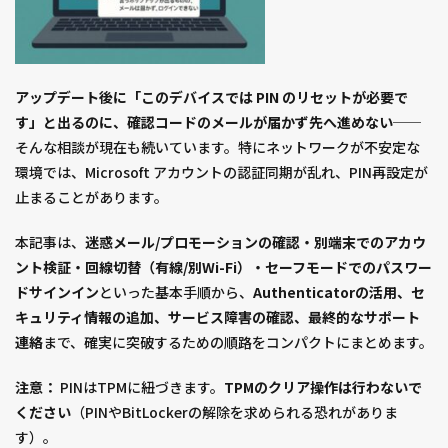
アップデート後に「このデバイスでは PIN のリセットが必要で
す」と出るのに、確認コードのメールが届かず先へ進めない
──
そんな相談が現在も続いています。特にネットワークが不安定な
環境では、Microsoft アカウントの認証同期が乱れ、PIN再設定が
止まることがあります。
本記事は、
迷惑メール/プロモーションの確認・別端末でのアカウ
ント検証・回線切替（有線/別Wi-Fi）・セーフモードでのパスワー
ドサインイン
といった基本手順から、
Authenticatorの活用、セ
キュリティ情報の追加、サービス障害の確認、最終的なサポート
連絡
まで、確実に突破するための順路をコンパクトにまとめます。
注意：
PINはTPMに紐づきます。
TPMのクリア操作は行わないで
ください
（PINやBitLockerの解除を求められる恐れがありま
す）。