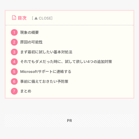
目次
1
現象の概要
2
原因の可能性
3
まず最初に試したい基本対処法
4
それでもダメだった時に、試して欲しい4つの追加対策
5
Microsoftサポートに連絡する
6
事前に備えておきたい予防策
7
まとめ
PR