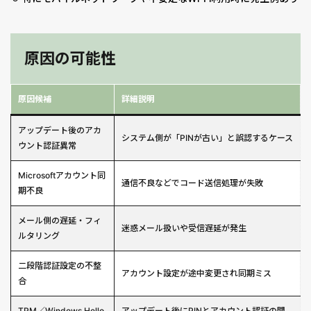
原因の可能性
原因候補
詳細説明
アップデート後のアカ
システム側が「PINが古い」と誤認するケース
ウント認証異常
Microsoftアカウント同
通信不良などでコード送信処理が失敗
期不良
メール側の遅延・フィ
迷惑メール扱いや受信遅延が発生
ルタリング
二段階認証設定の不整
アカウント設定が途中変更され同期ミス
合
TPM／Windows Hello
アップデート後にPINとアカウント認証の関