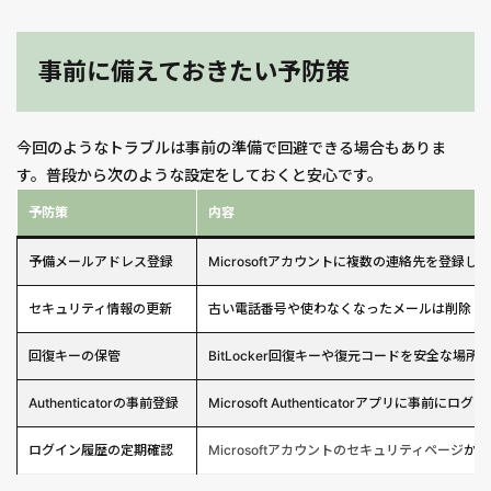
事前に備えておきたい予防策
今回のようなトラブルは事前の準備で回避できる場合もありま
す。普段から次のような設定をしておくと安心です。
予防策
内容
予備メールアドレス登録
Microsoftアカウントに複数の連絡先を登録し
セキュリティ情報の更新
古い電話番号や使わなくなったメールは削除
回復キーの保管
BitLocker回復キーや復元コードを安全な場所
Authenticatorの事前登録
Microsoft Authenticatorアプリに事前にロ
ログイン履歴の定期確認
Microsoftアカウントのセキュリティページ
から