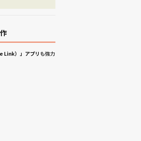
操作
e Link）」アプリ
も強力