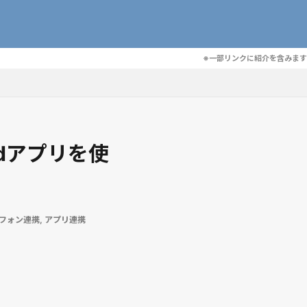
※一部リンクに紹介を含みます
idアプリを使
フォン連携
,
アプリ連携