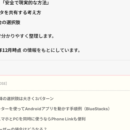
に「安全で現実的な方法」
データを共有する考え方
場合の選択肢
報で分かりやすく整理します。
5年12月時点
の情報をもとにしています。
年以降の選択肢は大きく3パターン
ーターを使ってAndroidアプリを動かす手順例（BlueStacks）
idスマホとPCを同時に使うならPhone Linkも便利
neユーザーの場合はどうなる？