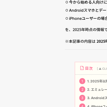
今から始める人向け
Androidスマホと
iPhoneユーザーの
を、2025年時点の情
※本記事の内容は
202
目次
1
1. 2025
2
2. エミュレ
3
3. Andro
4
4. iPho