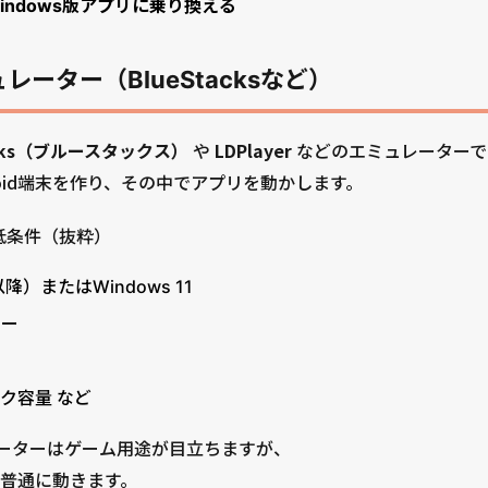
indows版アプリに乗り換える
ュレーター（BlueStacksなど）
acks（ブルースタックス）
や
LDPlayer
などのエミュレーターで
roid端末を作り、その中でアプリを動かします。
の最低条件（抜粋）
3以降）またはWindows 11
サー
ク容量 など
ュレーターはゲーム用途が目立ちますが、
も普通に動きます。