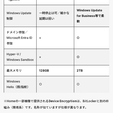
Windows Update
Windows Update
一時停止は可／細かな
for Business等で柔
制御
延期は弱い
軟
ドメイン参加／
Microsoft Entra ID
×
○
参加
Hyper-V /
×
○
Windows Sandbox
最大メモリ
128GB
2TB
Windows
○
○
Hello（顔/指紋）
※Homeの一部機種で提供される
Device Encryption
は、BitLockerと別の枠
組み（簡易系）です。名称が似ていますが仕様が異なります。