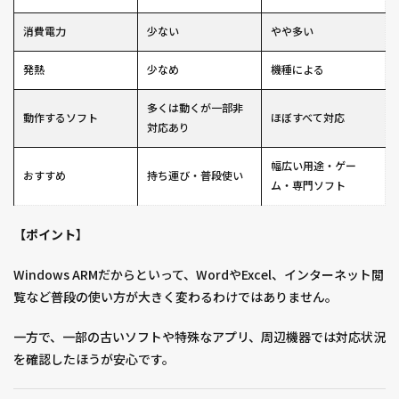
消費電力
少ない
やや多い
発熱
少なめ
機種による
多くは動くが一部非
動作するソフト
ほぼすべて対応
対応あり
幅広い用途・ゲー
おすすめ
持ち運び・普段使い
ム・専門ソフト
【ポイント
】
Windows ARMだからといって、WordやExcel、インターネット閲
覧など普段の使い方が大きく変わるわけではありません。
一方で、一部の古いソフトや特殊なアプリ、周辺機器では対応状況
を確認したほうが安心です。